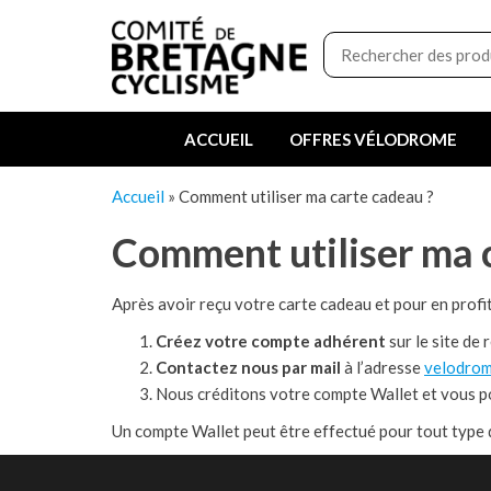
Aller
Boutique
au
du
contenu
Comité
de
ACCUEIL
OFFRES VÉLODROME
Bretagne
de
Accueil
»
Comment utiliser ma carte cadeau ?
Cyclisme
Comment utiliser ma 
Après avoir reçu votre carte cadeau et pour en profi
Créez votre compte adhérent
sur le site de
Contactez nous par mail
à l’adresse
velodrom
Nous créditons votre compte Wallet et vous p
Un compte Wallet peut être effectué pour tout type 