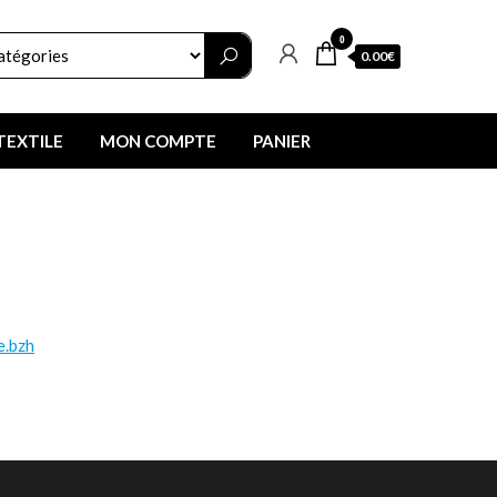
0
0.00€
TEXTILE
MON COMPTE
PANIER
e.bzh