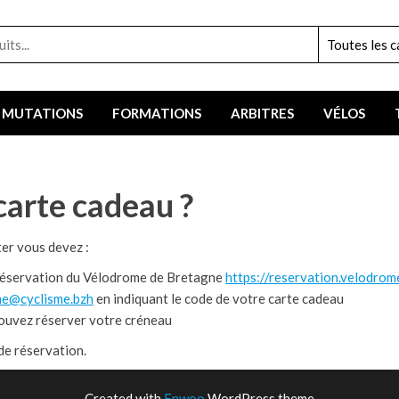
MUTATIONS
FORMATIONS
ARBITRES
VÉLOS
carte cadeau ?
ter vous devez :
 réservation du Vélodrome de Bretagne
https://reservation.velodrom
e@cyclisme.bzh
en indiquant le code de votre carte cadeau
ouvez réserver votre créneau
de réservation.
Created with
Enwoo
WordPress theme