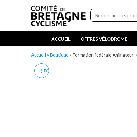
Aller
Boutique
au
du
contenu
Comité
de
ACCUEIL
OFFRES VÉLODROME
Bretagne
de
Accueil
»
Boutique
»
Formation fédérale Animateur 
Cyclisme
FORMATION FÉDÉRALE
ANIMATEUR - OCTOBRE
2026 [CD56]