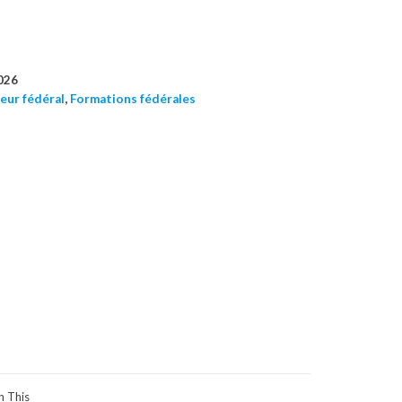
026
eur fédéral
,
Formations fédérales
n This