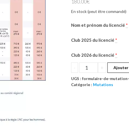
180.00
€
En stock (peut être commandé)
Nom et prénom du licencié
*
Club 2025 du licencié
*
Club 2026 du licencié
*
quantité
-
+
Ajouter
de
UGS :
formulaire-de-mutation
Formulaire
Catégorie :
Mutations
de
mutation
-
Type
3
(Open
2