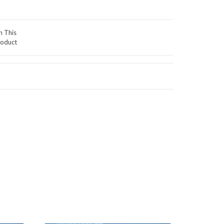
n This
oduct