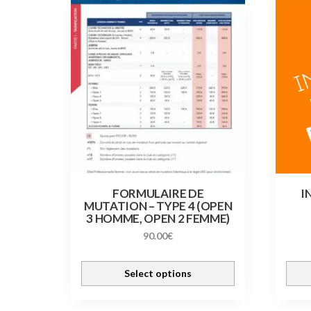
Ce
produit
a
plusieu
variatio
Les
options
peuven
être
choisie
sur
la
FORMULAIRE DE
I
MUTATION – TYPE 4 (OPEN
page
3 HOMME, OPEN 2 FEMME)
du
90.00
€
produit
Select options