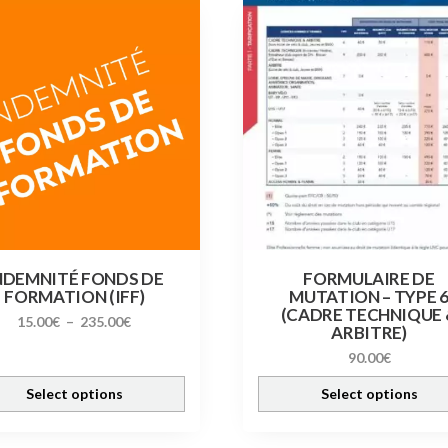
rs
ns.
t
s
NDEMNITÉ FONDS DE
FORMULAIRE DE
FORMATION (IFF)
MUTATION – TYPE 
(CADRE TECHNIQUE 
Plage
15.00
€
–
235.00
€
ARBITRE)
de
90.00
€
prix :
15.00€
Select options
Select options
à
235.00€