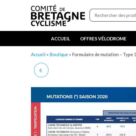
Aller
Boutique
au
du
contenu
Comité
de
ACCUEIL
OFFRES VÉLODROME
Bretagne
de
Accueil
»
Boutique
»
Formulaire de mutation – Type
Cyclisme
FORMULAIRE DE
MUTATION - TYPE 2
(OPEN 1 HOMME, ELITE
FEMME)