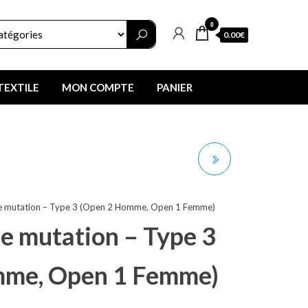
0
0.00€
TEXTILE
MON COMPTE
PANIER
FORMULAIRE DE
MUTATION - TYPE 4
de mutation – Type 3 (Open 2 Homme, Open 1 Femme)
(OPEN 3 HOMME, OPEN
e mutation – Type 3
2 FEMME)
mme, Open 1 Femme)