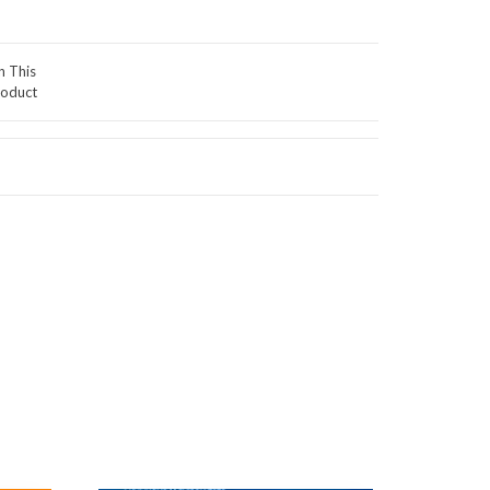
n This
oduct