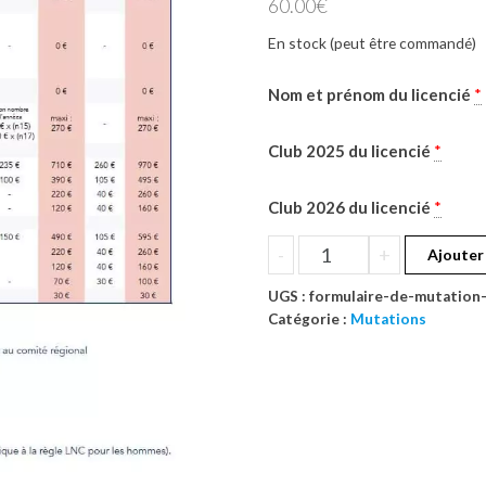
60.00
€
En stock (peut être commandé)
Nom et prénom du licencié
*
Club 2025 du licencié
*
Club 2026 du licencié
*
quantité
-
+
Ajouter
de
UGS :
formulaire-de-mutation
Formulaire
Catégorie :
Mutations
de
mutation
-
Type
8
(U15
&