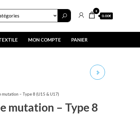
0
0.00€
TEXTILE
MON COMPTE
PANIER
FORMULAIRE DE
MUTATION - TYPE 9
e mutation – Type 8 (U15 & U17)
(CADRE TECHNIQUE)
e mutation – Type 8