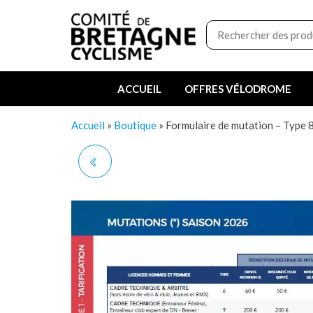
Aller
Boutique
au
du
contenu
Comité
de
ACCUEIL
OFFRES VÉLODROME
Bretagne
de
Accueil
»
Boutique
»
Formulaire de mutation – Type 
Cyclisme
FORMULAIRE DE
MUTATION - TYPE 7
(ARBITRE, LOISIR,
EPREUVE DE MASSE,
DIRIGEANT, SERVICE,