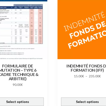
Ce
produit
a
plusieurs
variations.
Les
options
peuvent
être
choisies
sur
la
FORMULAIRE DE
INDEMNITÉ FONDS 
MUTATION – TYPE 6
FORMATION (IFF)
page
CADRE TECHNIQUE &
Pla
du
15.00
€
–
235.00
€
ARBITRE)
de
produit
90.00
€
prix
15.
à
Select options
Select options
235