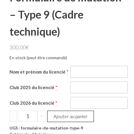
– Type 9 (Cadre
technique)
300.00
€
En stock (peut être commandé)
Nom et prénom du licencié
*
Club 2025 du licencié
*
Club 2026 du licencié
*
quantité
-
+
Ajouter au panier
de
UGS :
Formulaire
formulaire-de-mutation-type-9