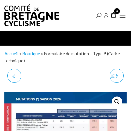
Aller
Boutique
au
0
du
contenu
Comité
de
Bretagne
de
Accueil
»
Boutique
»
Formulaire de mutation – Type 9 (Cadre
technique)
Cyclisme
FORMULAIRE DE
FORMATION FÉDÉRALE
MUTATION - TYPE 8
MODULE ACCUEIL
(U15 & U17)
(VISIO)