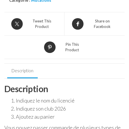
Catégorie :
Mutations
de
mutation
-
Tweet This
Share on
Type
Product
Facebook
9
(Cadre
technique)
Pin This
Product
Description
Description
Indiquez le nom du licencié
Indiquez son club 2026
Ajoutez au panier
Vous pouvez passer commande de plusieurs types de