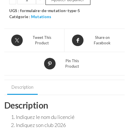
de
UGS :
Formulaire
formulaire-de-mutation-type-5
Catégorie :
Mutations
de
mutation
-
Tweet This
Share on
Type
Product
Facebook
5
(Open
3
Pin This
Femme,
Product
Access
Homme
Description
&
Femme)
Description
Indiquez le nom du licencié
Indiquez son club 2026