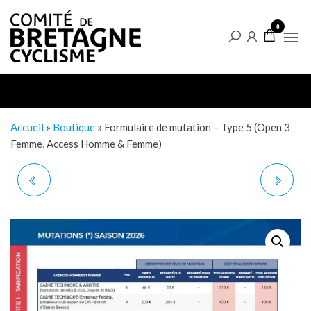
Aller
Boutique
au
0
du
contenu
Comité
de
Bretagne
de
Accueil
»
Boutique
»
Formulaire de mutation – Type 5 (Open 3
Femme, Access Homme & Femme)
Cyclisme
FORMULAIRE DE
FORMULAIRE DE
MUTATION - TYPE 4
MUTATION - TYPE 6
(OPEN 3 HOMME, OPEN
(CADRE TECHNIQUE &
2 FEMME)
ARBITRE)